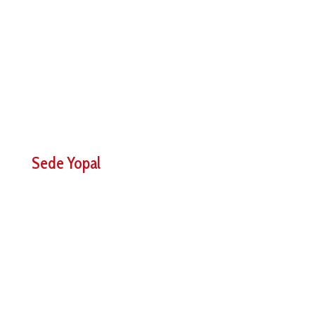
Gachancipá Cundinamarca
311 3091688
Director Comercial Bogotá
Sede Yopal
Km 7 via morichal, vda guarataros diagonal base
superior Energy
Yopal, Colombia