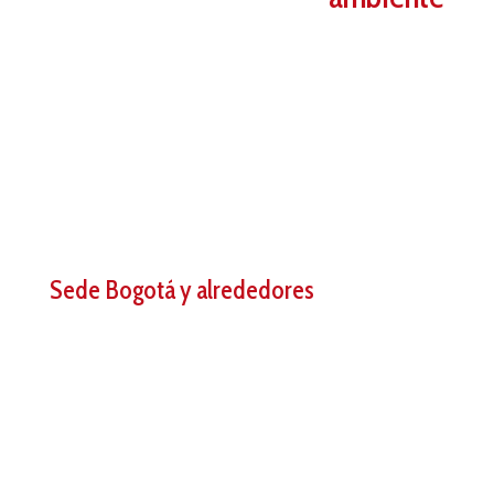
Sede Bogotá y alrededores
Carrera 5 # 01-53. Carretera Central del norte